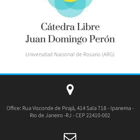
Universidad Nacional de Rosario (ARG)
Office: Rua Visconde de Pirajá, 414 Sala 718 - Ipanema -
Rio de Janeiro -RJ - CEP 22410-002