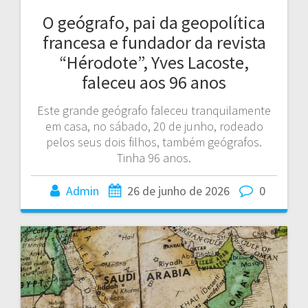
O geógrafo, pai da geopolítica
francesa e fundador da revista
“Hérodote”, Yves Lacoste,
faleceu aos 96 anos
Este grande geógrafo faleceu tranquilamente
em casa, no sábado, 20 de junho, rodeado
pelos seus dois filhos, também geógrafos.
Tinha 96 anos.
Admin
26 de junho de 2026
0