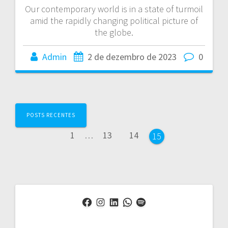
Our contemporary world is in a state of turmoil
amid the rapidly changing political picture of
the globe.
Admin
2 de dezembro de 2023
0
Navegação
POSTS RECENTES
dos
Página
Página
Página
1
…
13
14
Página
15
posts
Facebook
Instagram
LinkedIn
WhatsApp
Spotify