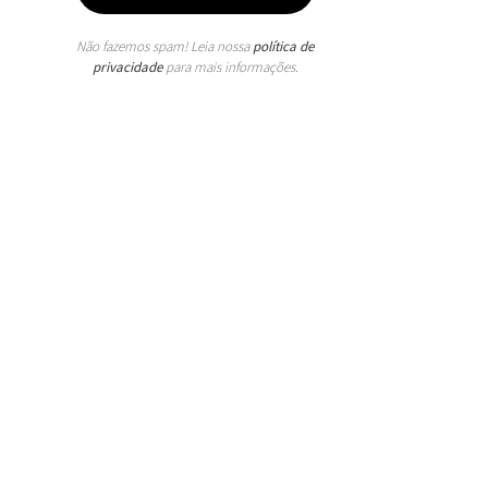
Não fazemos spam! Leia nossa
política de
privacidade
para mais informações.
Andaman Sea “Ghost”
Fleet: The Invisible Oil
Fueling Myanmar’s
Genocide by Tommaso
Franco
O geógrafo, pai da
geopolítica francesa e
fundador da revista
“Hérodote”, Yves
Lacoste, faleceu aos 96
anos