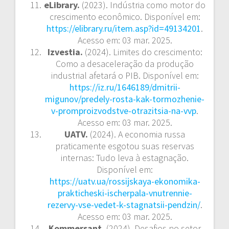
eLibrary.
(2023). Indústria como motor do
crescimento econômico. Disponível em:
https://elibrary.ru/item.asp?id=49134201
.
Acesso em: 03 mar. 2025.
Izvestia.
(2024). Limites do crescimento:
Como a desaceleração da produção
industrial afetará o PIB. Disponível em:
https://iz.ru/1646189/dmitrii-
migunov/predely-rosta-kak-tormozhenie-
v-promproizvodstve-otrazitsia-na-vvp
.
Acesso em: 03 mar. 2025.
UATV.
(2024). A economia russa
praticamente esgotou suas reservas
internas: Tudo leva à estagnação.
Disponível em:
https://uatv.ua/rossijskaya-ekonomika-
prakticheski-ischerpala-vnutrennie-
rezervy-vse-vedet-k-stagnatsii-pendzin/
.
Acesso em: 03 mar. 2025.
Kommersant.
(2024). Desafios no setor