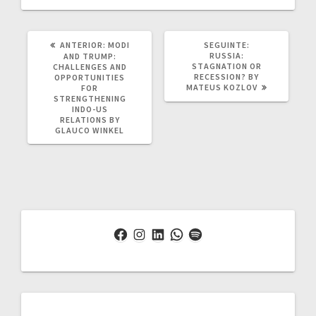
POST
POST
ANTERIOR:
MODI
SEGUINTE:
ANTERIOR:
SEGUINTE:
RUSSIA:
AND TRUMP:
STAGNATION OR
CHALLENGES AND
RECESSION? BY
OPPORTUNITIES
MATEUS KOZLOV
FOR
STRENGTHENING
INDO-US
RELATIONS BY
GLAUCO WINKEL
Facebook
Instagram
LinkedIn
WhatsApp
Spotify