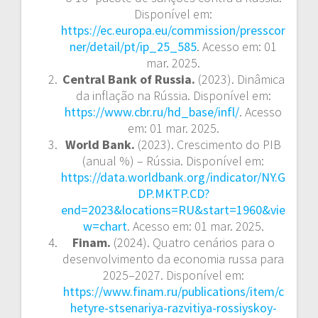
Disponível em:
https://ec.europa.eu/commission/presscor
ner/detail/pt/ip_25_585
. Acesso em: 01
mar. 2025.
Central Bank of Russia.
(2023). Dinâmica
da inflação na Rússia. Disponível em:
https://www.cbr.ru/hd_base/infl/
. Acesso
em: 01 mar. 2025.
World Bank.
(2023). Crescimento do PIB
(anual %) – Rússia. Disponível em:
https://data.worldbank.org/indicator/NY.G
DP.MKTP.CD?
end=2023&locations=RU&start=1960&vie
w=chart
. Acesso em: 01 mar. 2025.
Finam.
(2024). Quatro cenários para o
desenvolvimento da economia russa para
2025–2027. Disponível em:
https://www.finam.ru/publications/item/c
hetyre-stsenariya-razvitiya-rossiyskoy-