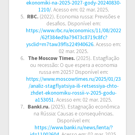
ekonomiki-na-2025-2027-gody-20240830-
1210/
. Acesso em: 02 mar. 2025.
RBC.
(2022). Economia russa: Previsões e
desafios. Disponível em:
https://www.rbc.ru/economics/11/08/2022
/62f384ed9a79473c8719c8fc?
ysclid=m7taw39fls224940626
. Acesso em:
02 mar. 2025.
The Moscow Times.
(2025). Estagflação
ou recessão: O que espera a economia
russa em 2025? Disponível em:
https://www.moscowtimes.ru/2025/01/23
/analiz-stagflyatsiya-ili-retsessiya-chto-
zhdet-ekonomiku-rossii-v-2025-godu-
a153051
. Acesso em: 02 mar. 2025.
Banki.ru.
(2025). Estagnação econômica
na Rússia: Causas e consequências.
Disponível em:
https://www.banki.ru/news/lenta/?
id=11002604
. Acesso em: 02 mar. 2025.