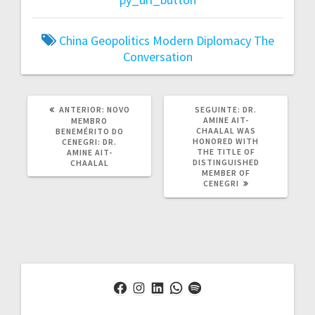
China
Geopolitics
Modern Diplomacy
The
Conversation
POST
POST
ANTERIOR:
NOVO
SEGUINTE:
DR.
ANTERIOR:
SEGUINTE:
AMINE AIT-
MEMBRO
CHAALAL WAS
BENEMÉRITO DO
HONORED WITH
CENEGRI: DR.
THE TITLE OF
AMINE AIT-
DISTINGUISHED
CHAALAL
MEMBER OF
CENEGRI
Facebook
Instagram
LinkedIn
WhatsApp
Spotify