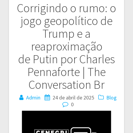
Corrigindo o rumo: o
Navegação
jogo geopolítico de
de
Trump e a
Post
reaproximação
de Putin por Charles
Pennaforte | The
Conversation Br
Admin
24 de abril de 2025
Blog
0