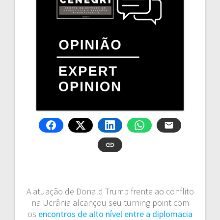
A atuação de Donald Trump frente ao conflito
na Ucrânia alcançou seu turning point com
os
encontros de alto nível entre a diplomacia